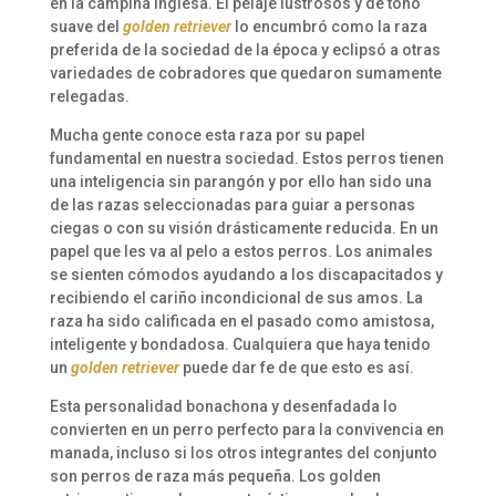
en la campiña inglesa. El pelaje lustrosos y de tono
suave del
golden retriever
lo encumbró como la raza
preferida de la sociedad de la época y eclipsó a otras
variedades de cobradores que quedaron sumamente
relegadas.
Mucha gente conoce esta raza por su papel
fundamental en nuestra sociedad. Estos perros tienen
una inteligencia sin parangón y por ello han sido una
de las razas seleccionadas para guiar a personas
ciegas o con su visión drásticamente reducida. En un
papel que les va al pelo a estos perros. Los animales
se sienten cómodos ayudando a los discapacitados y
recibiendo el cariño incondicional de sus amos. La
raza ha sido calificada en el pasado como amistosa,
inteligente y bondadosa. Cualquiera que haya tenido
un
golden retriever
puede dar fe de que esto es así.
Esta personalidad bonachona y desenfadada lo
convierten en un perro perfecto para la convivencia en
manada, incluso si los otros integrantes del conjunto
son perros de raza más pequeña. Los golden