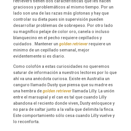
retrievers tienen dos características que les hacen
graciosos y problemáticos al mismo tiempo. Por un
lado son una de las razas más glotonas y hay que
controlar su dieta pues sin supervisión pueden
desarrollar problemas de sobrepeso. Por otro lado
su magnífico pelaje de color oro, canela o incluso
blanquecino en el pecho requiere cepillados y
cuidados . Mantener un
golden retriever
requiere un
minimo de un cepillado semanal, mejor
evidentemente si es diario.
Como colofón a estas curiosidades no queremos
saturar de información a nuestros lectores por lo que
ahí va una anécdota curiosa. Existe en Australia un
canguro llamado Dusty que piensa que su madre es
una hembra de
golden retriever
llamada Lilly. La unión
entre el marsupial y el can es tal que cuando Lilly
abandona el reciento donde viven, Dusty enloquece y
no para de saltar junto a la valla que delimita la finca.
Este comportamiento sólo cesa cuando Lilly vuelve y
lo reconforta.