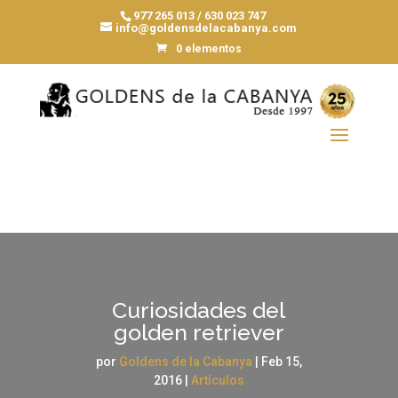
977 265 013 / 630 023 747
info@goldensdelacabanya.com
0 elementos
Curiosidades del
golden retriever
por
Goldens de la Cabanya
|
Feb 15,
2016
|
Artículos