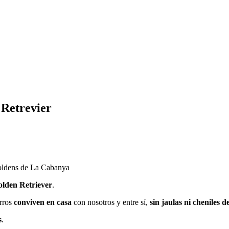
 Retrevier
oldens de La Cabanya
olden Retriever
.
orros
conviven en casa
con nosotros y entre sí,
sin jaulas ni cheniles 
s
.