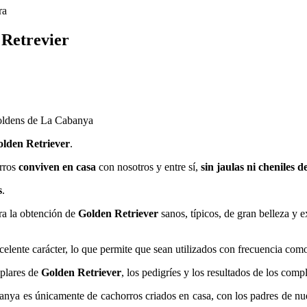
ra
 Retrevier
oldens de La Cabanya
olden Retriever
.
orros
conviven en casa
con nosotros y entre sí,
sin jaulas ni cheniles 
s
.
ra la obtención de
Golden Retriever
sanos, típicos, de gran belleza y e
xcelente carácter, lo que permite que sean utilizados con frecuencia co
mplares de
Golden Retriever
, los pedigríes y los resultados de los com
ya es únicamente de cachorros criados en casa, con los padres de nues