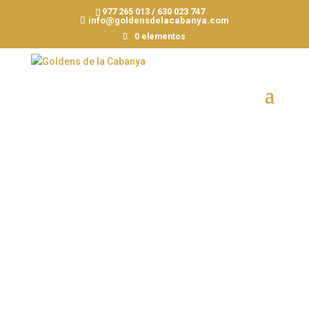
977 265 013 / 630 023 747
info@goldensdelacabanya.com
0 elementos
NUESTROS
MACHOS
Porque él… ¡Es uno más
de la familia!