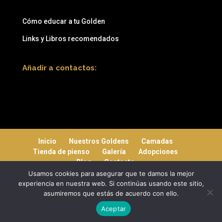
Cómo educar a tu Golden
Links y Libros recomendados
Añadir a contactos:
Inicio
Nuestros Goldens
Camadas
Tienda de pienso
Galería
Adopciones
Blog
Contacto
Usamos cookies para asegurar que te damos la mejor
experiencia en nuestra web. Si continúas usando este sitio,
asumiremos que estás de acuerdo con ello.
Mediterranea Services ©
| 2019 - Copyright
Aceptar
goldensdelacabanya.com